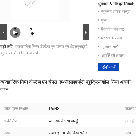
भुगतान & नौवहन नियमों:
न्यूनतम आदेश मात्रा:
मूल्य:
पैकेजिंग विवरण:
प्रसव के समय:
बड़ी छवि :
व्यावहारिक निम्न वोल्टेज एन चैनल एमओएसएफईटी
भुगतान शर्तें:
बहुक्रियाशील निम्न आरडी
आपूर्ति की क्षमता:
संपर्क करें
व्यावहारिक निम्न वोल्टेज एन चैनल एमओएसएफईटी बहुक्रियाशील निम्न आरडी
वर्णन
लीड मुक्त स्थिति:
RoHS
बिजली 
प्रतिरोध:
कम आरडीएस(चालू)
सामग्री
दक्षता:
उच्च दक्षता और विश्वसनीय
लाभ: