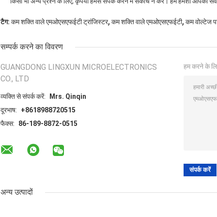
किसी भी अन्य प्रश्न के लिए, कृपया हमसे संपर्क करने में संकोच न करें। हम हमेशा आपकी सेवा मे
,
,
टैग:
कम शक्ति वाले एमओएसएफईटी ट्रांजिस्टर
कम शक्ति वाले एमओएसएफईटी
कम वोल्टेज प
सम्पर्क करने का विवरण
GUANGDONG LINGXUN MICROELECTRONICS
हम करने के लि
CO., LTD
व्यक्ति से संपर्क करें:
Mrs. Qinqin
दूरभाष:
+8618988720515
फैक्स:
86-189-8872-0515
अन्य उत्पादों