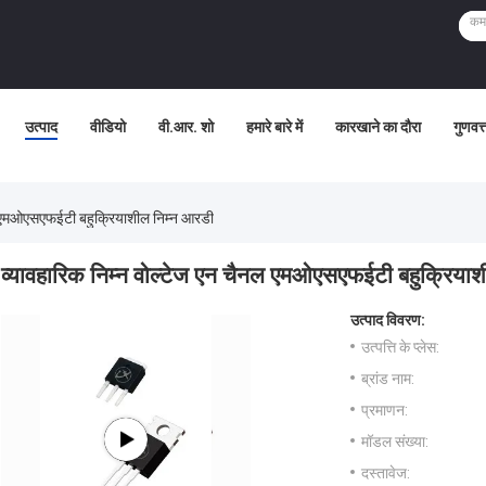
उत्पाद
वीडियो
वी.आर. शो
हमारे बारे में
कारखाने का दौरा
गुणवत्
नल एमओएसएफईटी बहुक्रियाशील निम्न आरडी
व्यावहारिक निम्न वोल्टेज एन चैनल एमओएसएफईटी बहुक्रिया
उत्पाद विवरण:
उत्पत्ति के प्लेस:
ब्रांड नाम:
प्रमाणन:
मॉडल संख्या:
दस्तावेज: