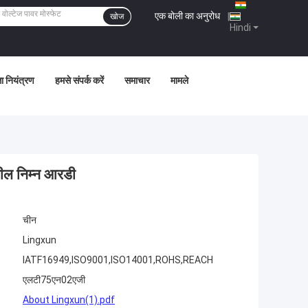
एक बोली का अनुरोध
|
खोज
Hindi
ता नियंत्रण
हमसे संपर्क करें
समाचार
मामले
शील निम्न आरडी
चीन
Lingxun
IATF16949,ISO9001,ISO14001,ROHS,REACH
एलटी75एन02एजी
About Lingxun(1).pdf