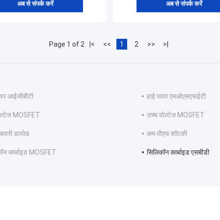
अब से संपर्क करें
अब से संपर्क करें
Page 1 of 2
|<
<<
1
2
>>
>|
ावर आईजीबीटी
हाई पावर एमओएसएफईटी
ोल्टेज MOSFET
उच्च वोल्टेज MOSFET
रिकवरी डायोड
कम वीएफ शॉटकी
कॉन कार्बाइड MOSFET
सिलिकॉन कार्बाइड एसबीडी