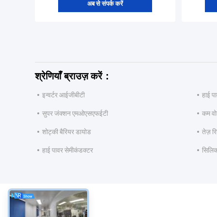
अब से संपर्क करें
श्रेणियाँ ब्राउज़ करें：
इन्वर्टर आईजीबीटी
हाई प
सुपर जंक्शन एमओएसएफईटी
कम व
शोट्की बैरियर डायोड
तेज़ 
हाई पावर सेमीकंडक्टर
सिलि