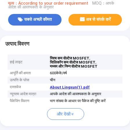
मूल्य：According to your order requirement
MOQ：आपके
आदेश की आवश्यकता के अनुसार
सबसे अच्छी कीमत
अब से संपर्क करें
उत्पाद विवरण
,
स्विच कम वोल्टेज MOSFET
हाई लाइट
,
सिलिकॉन कम वोल्टेज MOSFET
मध्यम और निम्न वोल्टेज MOSFET
आपूर्ति की क्षमता
600केके/वर्ष
उत्पत्ति के प्लेस
चीन
दस्तावेज
About Lingxun(1).pdf
न्यूनतम आदेश मात्रा
आपके आदेश की आवश्यकता के अनुसार
पैकेजिंग विवरण
भाग संख्या के आधार पर पैकेज की पुष्टि करें
और देखो