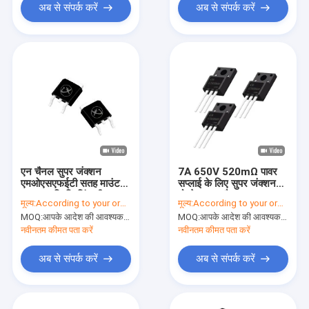
अब से संपर्क करें
अब से संपर्क करें
एन चैनल सुपर जंक्शन
7A 650V 520mΩ पावर
एमओएसएफईटी सतह माउंट
सप्लाई के लिए सुपर जंक्शन
उच्च आवृत्ति स्विचिंग शीतल
मोस्फेट एन-चैनल टू-220F
मूल्य:
According to your order requirement
मूल्य:
According to your order requirement
एमओएस
MOQ:
आपके आदेश की आवश्यकता के अनुसार
MOQ:
आपके आदेश की आवश्यकता के अनुसार
नवीनतम कीमत पता करें
नवीनतम कीमत पता करें
अब से संपर्क करें
अब से संपर्क करें