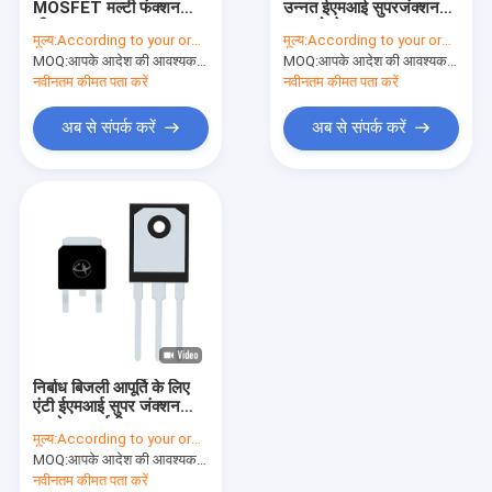
MOSFET मल्टी फंक्शन
उन्नत ईएमआई सुपरजंक्शन
हाई पावर एमओएसएफईटी
शीतलन Mos 30V पर
पावर मोस्फेट TO-252
मूल्य:
According to your order requirement
मूल्य:
According to your order requirement
MOQ:
सुपर जंक्शन एमओएसएफईटी
आपके आदेश की आवश्यकता के अनुसार
MOQ:
आपके आदेश की आवश्यकता के अनुसार
नवीनतम कीमत पता करें
नवीनतम कीमत पता करें
कम वोल्टेज MOSFET
अब से संपर्क करें
अब से संपर्क करें
उच्च वोल्टेज MOSFET
शोट्की बैरियर डायोड
तेज़ रिकवरी डायोड
कम वीएफ शॉटकी
हाई पावर सेमीकंडक्टर
निर्बाध बिजली आपूर्ति के लिए
सिलिकॉन कार्बाइड MOSFET
एंटी ईएमआई सुपर जंक्शन
एमओएसएफईटी
मूल्य:
According to your order requirement
सिलिकॉन कार्बाइड एसबीडी
MOQ:
आपके आदेश की आवश्यकता के अनुसार
नवीनतम कीमत पता करें