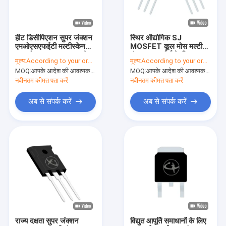
वी.आर. शो
हमारे बारे में
हीट डिसीपिएशन सुपर जंक्शन
स्थिर औद्योगिक SJ
एमओएसएफईटी मल्टीस्केन
MOSFET कूल मोस मल्टी
कारखाने का दौरा
कूल मोस प्रकाश व्यवस्था के
फंक्शन कन्वर्टर्स के लिए
मूल्य:
According to your order requirement
मूल्य:
According to your order requirement
लिए
MOQ:
आपके आदेश की आवश्यकता के अनुसार
MOQ:
आपके आदेश की आवश्यकता के अनुसार
गुणवत्ता नियंत्रण
नवीनतम कीमत पता करें
नवीनतम कीमत पता करें
हमसे संपर्क करें
अब से संपर्क करें
अब से संपर्क करें
समाचार
मामले
इन्वर्टर आईजीबीटी
हाई पावर आईजीबीटी
राज्य दक्षता सुपर जंक्शन
विद्युत आपूर्ति समाधानों के लिए