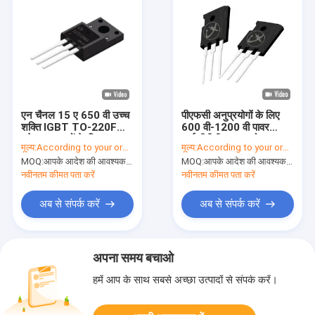
एन चैनल 15 ए 650 वी उच्च
पीएफसी अनुप्रयोगों के लिए
शक्ति IGBT TO-220F
600 वी-1200 वी पावर
घरेलू उपकरणों के लिए
आईजीबीटी उच्च कठोरता
मूल्य:
According to your order requirement
मूल्य:
According to your order requirement
प्रदर्शन
MOQ:
आपके आदेश की आवश्यकता के अनुसार
MOQ:
आपके आदेश की आवश्यकता के अनुसार
नवीनतम कीमत पता करें
नवीनतम कीमत पता करें
अब से संपर्क करें
अब से संपर्क करें
अपना समय बचाओ
हमें आप के साथ सबसे अच्छा उत्पादों से संपर्क करें।