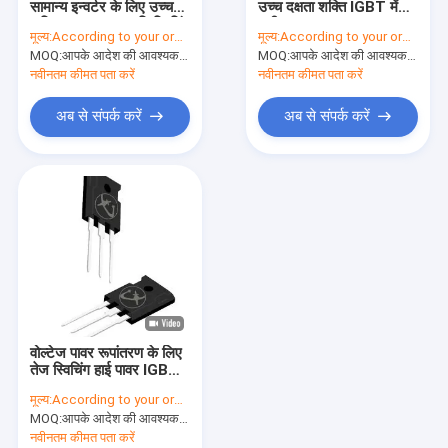
सामान्य इन्वर्टर के लिए उच्च
उच्च दक्षता शक्ति IGBT में
हाई पावर एमओएसएफईटी
शक्ति IGBT उच्च गति स्विचिंग
एसी पावर
मूल्य:
According to your order requirement
मूल्य:
According to your order requirement
MOQ:
सुपर जंक्शन एमओएसएफईटी
आपके आदेश की आवश्यकता के अनुसार
MOQ:
आपके आदेश की आवश्यकता के अनुसार
नवीनतम कीमत पता करें
नवीनतम कीमत पता करें
कम वोल्टेज MOSFET
अब से संपर्क करें
अब से संपर्क करें
उच्च वोल्टेज MOSFET
शोट्की बैरियर डायोड
तेज़ रिकवरी डायोड
कम वीएफ शॉटकी
हाई पावर सेमीकंडक्टर
वोल्टेज पावर रूपांतरण के लिए
सिलिकॉन कार्बाइड MOSFET
तेज स्विचिंग हाई पावर IGBT
20KHz-60KHz
मूल्य:
According to your order requirement
सिलिकॉन कार्बाइड एसबीडी
MOQ:
आपके आदेश की आवश्यकता के अनुसार
नवीनतम कीमत पता करें