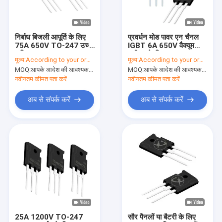
वी.आर. शो
हमारे बारे में
निर्बाध बिजली आपूर्ति के लिए
प्रवर्धन मोड पावर एन चैनल
75A 650V TO-247 उच्च
IGBT 6A 650V वैक्यूम
कारखाने का दौरा
शक्ति IGBT
क्लीनर के लिए
मूल्य:
According to your order requirement
मूल्य:
According to your order requirement
MOQ:
आपके आदेश की आवश्यकता के अनुसार
MOQ:
आपके आदेश की आवश्यकता के अनुसार
गुणवत्ता नियंत्रण
नवीनतम कीमत पता करें
नवीनतम कीमत पता करें
हमसे संपर्क करें
अब से संपर्क करें
अब से संपर्क करें
समाचार
मामले
इन्वर्टर आईजीबीटी
हाई पावर आईजीबीटी
25A 1200V TO-247
सौर पैनलों या बैटरी के लिए