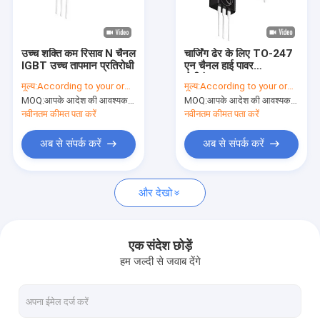
वी.आर. शो
हमारे बारे में
उच्च शक्ति कम रिसाव N चैनल
चार्जिंग ढेर के लिए TO-247
IGBT उच्च तापमान प्रतिरोधी
एन चैनल हाई पावर
कारखाने का दौरा
सेमीकंडक्टर
मूल्य:
According to your order requirement
मूल्य:
According to your order requirement
MOQ:
आपके आदेश की आवश्यकता के अनुसार
MOQ:
आपके आदेश की आवश्यकता के अनुसार
गुणवत्ता नियंत्रण
नवीनतम कीमत पता करें
नवीनतम कीमत पता करें
हमसे संपर्क करें
अब से संपर्क करें
अब से संपर्क करें
समाचार
और देखो
मामले
एक संदेश छोड़ें
हम जल्दी से जवाब देंगे
इन्वर्टर आईजीबीटी
हाई पावर आईजीबीटी