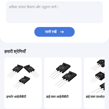
हाई पावर एमओएसएफईटी
सुपर जंक्शन एमओएसएफईटी
कम वोल्टेज MOSFET
जारी रखें
उच्च वोल्टेज MOSFET
शोट्की बैरियर डायोड
हमारी श्रेणियाँ
तेज़ रिकवरी डायोड
कम वीएफ शॉटकी
हाई पावर सेमीकंडक्टर
सिलिकॉन कार्बाइड MOSFET
इन्वर्टर आईजीबीटी
हाई पावर आईजीबीटी
हाई पावर एमओएसए
सिलिकॉन कार्बाइड एसबीडी