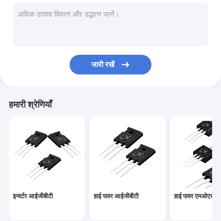
हाई पावर एमओएसएफईटी
सुपर जंक्शन एमओएसएफईटी
कम वोल्टेज MOSFET
जारी रखें
उच्च वोल्टेज MOSFET
शोट्की बैरियर डायोड
हमारी श्रेणियाँ
तेज़ रिकवरी डायोड
कम वीएफ शॉटकी
हाई पावर सेमीकंडक्टर
सिलिकॉन कार्बाइड MOSFET
इन्वर्टर आईजीबीटी
हाई पावर आईजीबीटी
हाई पावर एमओएसए
सिलिकॉन कार्बाइड एसबीडी