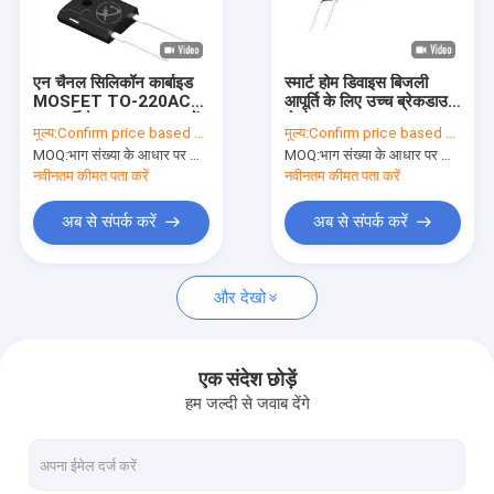
वी.आर. शो
हमारे बारे में
एन चैनल सिलिकॉन कार्बाइड
स्मार्ट होम डिवाइस बिजली
MOSFET TO-220AC
आपूर्ति के लिए उच्च ब्रेकडाउन
कारखाने का दौरा
कम गर्मी फैलाव आवश्यकताओं
वोल्टेज SiC MOSFET
मूल्य:
Confirm price based on part number
मूल्य:
Confirm price based on part number
MOQ:
भाग संख्या के आधार पर मात्रा की पुष्टि करें
MOQ:
भाग संख्या के आधार पर मात्रा की पुष्टि करें
गुणवत्ता नियंत्रण
नवीनतम कीमत पता करें
नवीनतम कीमत पता करें
हमसे संपर्क करें
अब से संपर्क करें
अब से संपर्क करें
समाचार
और देखो
मामले
एक संदेश छोड़ें
हम जल्दी से जवाब देंगे
इन्वर्टर आईजीबीटी
हाई पावर आईजीबीटी