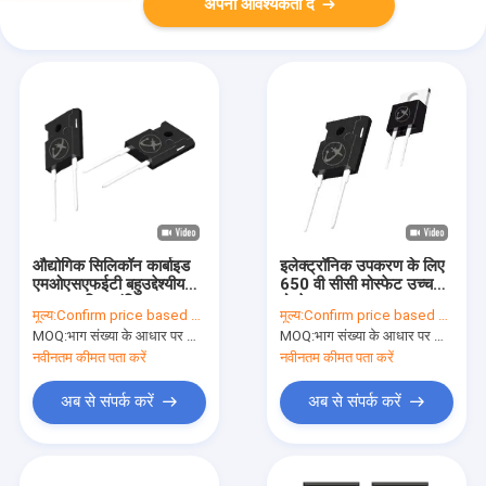
अपनी आवश्यकता दें
औद्योगिक सिलिकॉन कार्बाइड
इलेक्ट्रॉनिक उपकरण के लिए
एमओएसएफईटी बहुउद्देश्यीय
650 वी सीसी मोस्फेट उच्च
उच्च आवृत्ति ट्रांजिस्टर
वोल्टेज उपकरण TO-
मूल्य:
Confirm price based on part number
मूल्य:
Confirm price based on part number
220AC
MOQ:
भाग संख्या के आधार पर मात्रा की पुष्टि करें
MOQ:
भाग संख्या के आधार पर मात्रा की पुष्टि करें
नवीनतम कीमत पता करें
नवीनतम कीमत पता करें
अब से संपर्क करें
अब से संपर्क करें