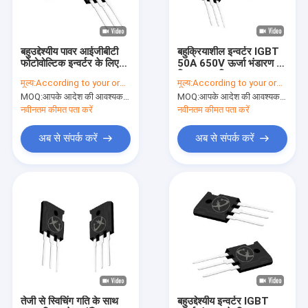
वी.आर. शो
हमारे बारे में
बहुउद्देश्यीय पावर आईजीबीटी
बहुक्रियाशील इन्वर्टर IGBT
फोटोवोल्टिक इन्वर्टर के लिए
50A 650V ऊर्जा भंडारण के
कारखाने का दौरा
20KHz-60KHz
लिए उच्च गति
मूल्य:
According to your order requirement
मूल्य:
According to your order requirement
MOQ:
आपके आदेश की आवश्यकता के अनुसार
MOQ:
आपके आदेश की आवश्यकता के अनुसार
गुणवत्ता नियंत्रण
नवीनतम कीमत पता करें
नवीनतम कीमत पता करें
हमसे संपर्क करें
अब से संपर्क करें
अब से संपर्क करें
समाचार
मामले
इन्वर्टर आईजीबीटी
हाई पावर आईजीबीटी
तेजी से स्विचिंग गति के साथ
बहुउद्देश्यीय इन्वर्टर IGBT