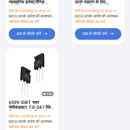
व्यावहारिक इलेक्ट्रॉनिक
ऊर्जा भंडारण के लिए
हाई पावर एमओएसएफईटी
औद्योगिक IGBT इन्वर्टर
बहुक्रियाशील उच्च गति
मूल्य:
According to your order requirement
मूल्य:
According to your order requirement
MOQ:
सुपर जंक्शन एमओएसएफईटी
आपके आदेश की आवश्यकता के अनुसार
MOQ:
आपके आदेश की आवश्यकता के अनुसार
नवीनतम कीमत पता करें
नवीनतम कीमत पता करें
कम वोल्टेज MOSFET
अब से संपर्क करें
अब से संपर्क करें
उच्च वोल्टेज MOSFET
शोट्की बैरियर डायोड
तेज़ रिकवरी डायोड
कम वीएफ शॉटकी
हाई पावर सेमीकंडक्टर
650V IGBT पावर
सिलिकॉन कार्बाइड MOSFET
सेमीकंडक्टर TO-247 पैकेज
में उच्च इनपुट प्रतिबाधा के
मूल्य:
According to your order requirement
साथ
सिलिकॉन कार्बाइड एसबीडी
MOQ:
आपके आदेश की आवश्यकता के अनुसार
नवीनतम कीमत पता करें