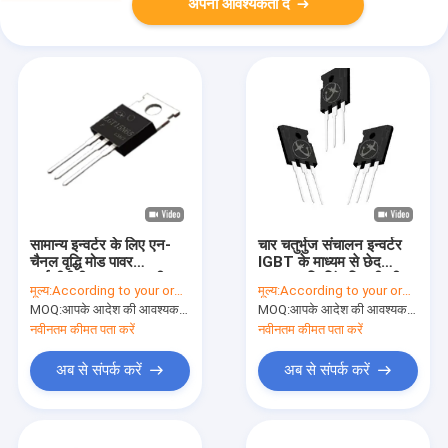
अपनी आवश्यकता दें
सामान्य इन्वर्टर के लिए एन-
चार चतुर्भुज संचालन इन्वर्टर
चैनल वृद्धि मोड पावर
IGBT के माध्यम से छेद
आईजीबीटी 15 ए 650 वी
घुड़सवार स्विचिंग बिजली की
मूल्य:
According to your order requirement
मूल्य:
According to your order requirement
आपूर्ति
MOQ:
आपके आदेश की आवश्यकता के अनुसार
MOQ:
आपके आदेश की आवश्यकता के अनुसार
नवीनतम कीमत पता करें
नवीनतम कीमत पता करें
अब से संपर्क करें
अब से संपर्क करें