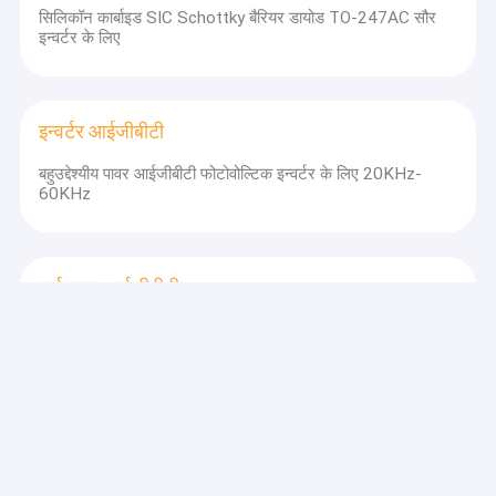
सिलिकॉन कार्बाइड SIC Schottky बैरियर डायोड TO-247AC सौर
इन्वर्टर के लिए
इन्वर्टर आईजीबीटी
बहुउद्देश्यीय पावर आईजीबीटी फोटोवोल्टिक इन्वर्टर के लिए 20KHz-
60KHz
हाई पावर आईजीबीटी
निर्बाध बिजली आपूर्ति के लिए 75A 650V TO-247 उच्च शक्ति IGBT
हाई पावर एमओएसएफईटी
3A 500V 2.85Ω N चैनल MOSFET TO-220F स्थिर ट्रांजिस्टर