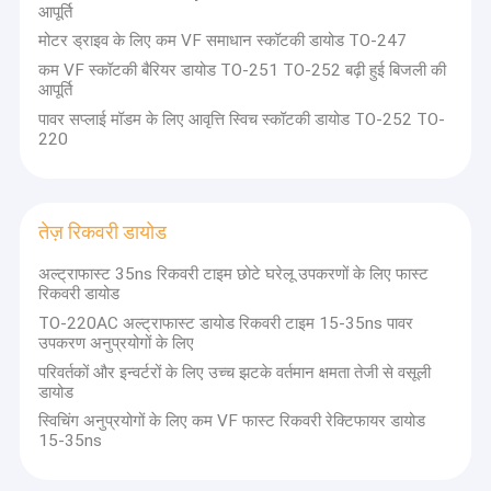
आपूर्ति
मोटर ड्राइव के लिए कम VF समाधान स्कॉटकी डायोड TO-247
कम VF स्कॉटकी बैरियर डायोड TO-251 TO-252 बढ़ी हुई बिजली की
आपूर्ति
पावर सप्लाई मॉडम के लिए आवृत्ति स्विच स्कॉटकी डायोड TO-252 TO-
220
तेज़ रिकवरी डायोड
अल्ट्राफास्ट 35ns रिकवरी टाइम छोटे घरेलू उपकरणों के लिए फास्ट
रिकवरी डायोड
TO-220AC अल्ट्राफास्ट डायोड रिकवरी टाइम 15-35ns पावर
उपकरण अनुप्रयोगों के लिए
घर
परिवर्तकों और इन्वर्टरों के लिए उच्च झटके वर्तमान क्षमता तेजी से वसूली
डायोड
उत्पाद
स्विचिंग अनुप्रयोगों के लिए कम VF फास्ट रिकवरी रेक्टिफायर डायोड
गुआंग्डोंग लिंगक्सुन माइक्रोइलेक्ट्रॉनिक्स (झोंगक्सिन सेमीकंडक्टर) कं,
15-35ns
लिमिटेड एक राष्ट्रीय उच्च तकनीक उद्यम है जो अनुसंधान और विकास,
वीडियो
पैकेजिंग परीक्षण,और पावर सेमीकंडक्टर उपकरणों की बिक्री.