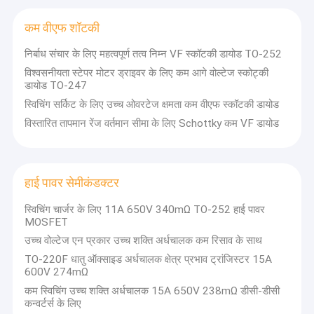
हमारे कारखाने में वर्तमान में 180 से अधिक कर्मचारी हैं और 10000 वर्ग
वी.आर. शो
मीटर से अधिक का क्षेत्र है। हम प्रति वर्ष 600 KK से अधिक उच्च
कम वीएफ शॉटकी
गुणवत्ता वाले पावर सेमीकंडक्टर डिवाइस प्रदान करते हैं।
हम ग्राहकों को उच्च गुणवत्ता वाले, उच्च स्थिरता और विश्वसनीयता वाले
हमारे बारे में
निर्बाध संचार के लिए महत्वपूर्ण तत्व निम्न VF स्कॉटकी डायोड TO-252
पावर सेमीकंडक्टर डिवाइस और व्यापक तकनीकी सहायता प्रदान करते हैं।
मौजूदा मुख्य उत्पादन लाइनों में Schottky,कम VF Schottky, फास्ट
विश्वसनीयता स्टेपर मोटर ड्राइवर के लिए कम आगे वोल्टेज स्कोट्की
कारखाने का दौरा
डायोड TO-247
रिकवरी डायोड, हाई वोल्टेज मोस्फेट, मीडियम और लो वोल्टेज मोस्फेट,
सुपर जंक्शन मोस्फेट, आईजीबीटी, सीआईसी शॉटक्ली बैरियर डायोड और
स्विचिंग सर्किट के लिए उच्च ओवरटेज क्षमता कम वीएफ स्कॉटकी डायोड
गुणवत्ता नियंत्रण
सीआईसी मोस्फेट। व्यापक रूप से विभिन्न क्षेत्रों में उपयोग किया जाता है
विस्तारित तापमान रेंज वर्तमान सीमा के लिए Schottky कम VF डायोड
जैसे कि पावर एडाप्टर,एलईडी प्रकाश व्यवस्था, ब्रशलेस मोटर्स, लिथियम
हमसे संपर्क करें
बैटरी प्रबंधन, इन्वर्टर, ऊर्जा भंडारण और चार्जिंग ढेर आदि।
लिंक्सून माइक्रोइलेक्ट्रॉनिक्स पावर सेमीकंडक्टर उपकरणों का एक उत्कृष्ट
समाचार
निर्माता बनने के लिए प्रतिबद्ध है, पावर सेमीकंडक्टर कोर उपकरणों के
हाई पावर सेमीकंडक्टर
राष्ट्रीयकरण में सहायता।
हम ग्राहकों, कर्मचारियों और भागीदारों से हर विश्वास को महत्व देते हैं, और
मामले
स्विचिंग चार्जर के लिए 11A 650V 340mΩ TO-252 हाई पावर
ग्राहकों को ईमानदार और उत्साही सेवा प्रदान करने का प्रयास करते हैं!
MOSFET
हमारे कारखाने में आपका स्वागत है!
उच्च वोल्टेज एन प्रकार उच्च शक्ति अर्धचालक कम रिसाव के साथ
TO-220F धातु ऑक्साइड अर्धचालक क्षेत्र प्रभाव ट्रांजिस्टर 15A
इन्वर्टर आईजीबीटी
600V 274mΩ
कम स्विचिंग उच्च शक्ति अर्धचालक 15A 650V 238mΩ डीसी-डीसी
हाई पावर आईजीबीटी
कन्वर्टर्स के लिए