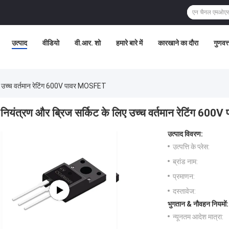
उत्पाद
वीडियो
वी.आर. शो
हमारे बारे में
कारखाने का दौरा
गुणवत्
िए उच्च वर्तमान रेटिंग 600V पावर MOSFET
नियंत्रण और ब्रिज सर्किट के लिए उच्च वर्तमान रेटिंग 6
उत्पाद विवरण:
उत्पत्ति के प्लेस:
ब्रांड नाम:
प्रमाणन:
दस्तावेज:
भुगतान & नौवहन नियमों:
न्यूनतम आदेश मात्रा: