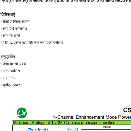
नियंत्रण और ब्रिज सर्किट के लिए 600 वी उच्च धारा रेटिंग उच्च शक्ति MOS
विशेषताएं
• तेजी से स्विच करना
• कम ON प्रतिरोध
• कम गेट चार्ज
• 100% एकल पल्स हिमस्खलन ऊर्जा परीक्षण
अनुप्रयोग
• उच्च दक्षता स्विच
• मोटर चालित
• एम्पीमीटर
• यूपीएस पावर