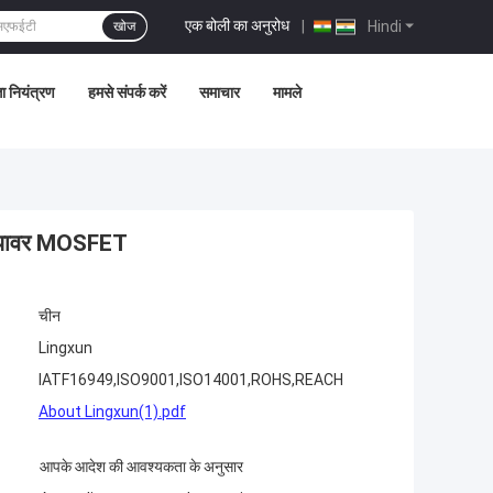
एक बोली का अनुरोध
|
Hindi
खोज
ता नियंत्रण
हमसे संपर्क करें
समाचार
मामले
00V पावर MOSFET
चीन
Lingxun
IATF16949,ISO9001,ISO14001,ROHS,REACH
About Lingxun(1).pdf
आपके आदेश की आवश्यकता के अनुसार