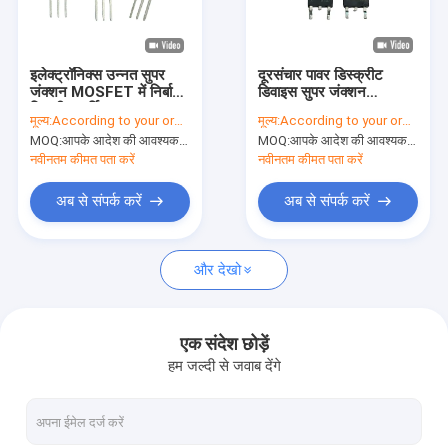
वी.आर. शो
हमारे बारे में
इलेक्ट्रॉनिक्स उन्नत सुपर
दूरसंचार पावर डिस्क्रीट
जंक्शन MOSFET में निर्बाध
डिवाइस सुपर जंक्शन
कारखाने का दौरा
बिजली आपूर्ति
MOSFET N प्रकार
मूल्य:
According to your order requirement
मूल्य:
According to your order requirement
MOQ:
आपके आदेश की आवश्यकता के अनुसार
MOQ:
आपके आदेश की आवश्यकता के अनुसार
गुणवत्ता नियंत्रण
नवीनतम कीमत पता करें
नवीनतम कीमत पता करें
हमसे संपर्क करें
अब से संपर्क करें
अब से संपर्क करें
समाचार
और देखो
मामले
एक संदेश छोड़ें
हम जल्दी से जवाब देंगे
इन्वर्टर आईजीबीटी
हाई पावर आईजीबीटी