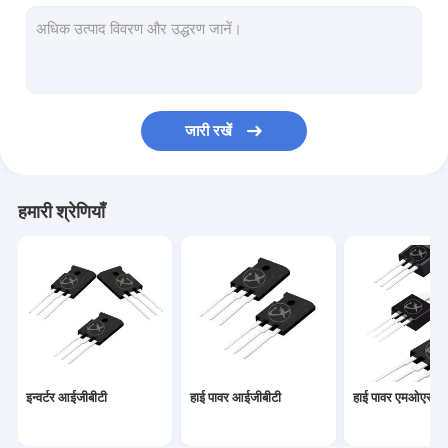
हाई पावर एमओएसएफईटी
सुपर जंक्शन एमओएसएफईटी
कम वोल्टेज MOSFET
जारी रखें
उच्च वोल्टेज MOSFET
शोट्की बैरियर डायोड
हमारी श्रेणियाँ
तेज़ रिकवरी डायोड
कम वीएफ शॉटकी
हाई पावर सेमीकंडक्टर
सिलिकॉन कार्बाइड MOSFET
इन्वर्टर आईजीबीटी
हाई पावर आईजीबीटी
हाई पावर एमओएसए
सिलिकॉन कार्बाइड एसबीडी