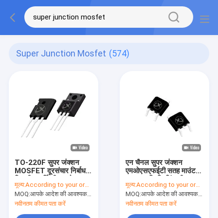
Super Junction Mosfet
(574)
TO-220F सुपर जंक्शन
एन चैनल सुपर जंक्शन
MOSFET दूरसंचार निर्बाध
एमओएसएफईटी सतह माउंट
बिजली आपूर्ति शीतल मोस
उच्च आवृत्ति स्विचिंग शीतल
मूल्य:
According to your order requirement
मूल्य:
According to your order requirement
एमओएस
MOQ:
आपके आदेश की आवश्यकता के अनुसार
MOQ:
आपके आदेश की आवश्यकता के अनुसार
नवीनतम कीमत पता करें
नवीनतम कीमत पता करें