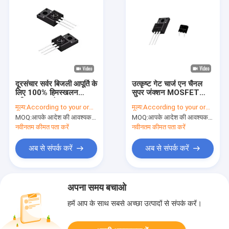
दूरसंचार सर्वर बिजली आपूर्ति के
उत्कृष्ट गेट चार्ज एन चैनल
लिए 100% हिमस्खलन
सुपर जंक्शन MOSFET
परीक्षण सुपर जंक्शन
4A650V LCS65R900
मूल्य:
According to your order requirement
मूल्य:
According to your order requirement
MOSFET
उच्च शक्ति अर्धचालक
MOQ:
आपके आदेश की आवश्यकता के अनुसार
MOQ:
आपके आदेश की आवश्यकता के अनुसार
नवीनतम कीमत पता करें
नवीनतम कीमत पता करें
अब से संपर्क करें
अब से संपर्क करें
अपना समय बचाओ
हमें आप के साथ सबसे अच्छा उत्पादों से संपर्क करें।