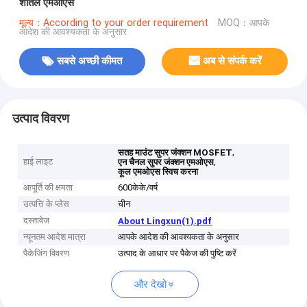
शीतल एमओएस
मूल्य：According to your order requirement
MOQ：आपके
आदेश की आवश्यकता के अनुसार
सबसे अच्छी कीमत
अब से संपर्क करें
उत्पाद विवरण
,
सतह माउंट सुपर जंक्शन MOSFET
हाई लाइट
,
एन चैनल सुपर जंक्शन एमओएस
कूल एमओएस स्विच करना
आपूर्ति की क्षमता
600केके/वर्ष
उत्पत्ति के प्लेस
चीन
दस्तावेज
About Lingxun(1).pdf
न्यूनतम आदेश मात्रा
आपके आदेश की आवश्यकता के अनुसार
पैकेजिंग विवरण
उत्पाद के आधार पर पैकेज की पुष्टि करें
और देखो