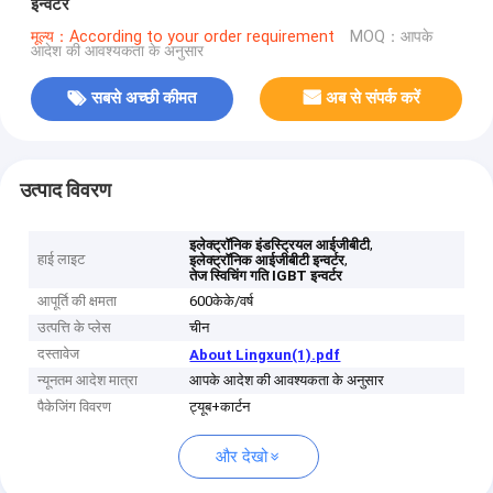
इन्वर्टर
मूल्य：According to your order requirement
MOQ：आपके
आदेश की आवश्यकता के अनुसार
सबसे अच्छी कीमत
अब से संपर्क करें
उत्पाद विवरण
,
इलेक्ट्रॉनिक इंडस्ट्रियल आईजीबीटी
हाई लाइट
,
इलेक्ट्रॉनिक आईजीबीटी इन्वर्टर
तेज स्विचिंग गति IGBT इन्वर्टर
आपूर्ति की क्षमता
600केके/वर्ष
उत्पत्ति के प्लेस
चीन
दस्तावेज
About Lingxun(1).pdf
न्यूनतम आदेश मात्रा
आपके आदेश की आवश्यकता के अनुसार
पैकेजिंग विवरण
ट्यूब+कार्टन
और देखो