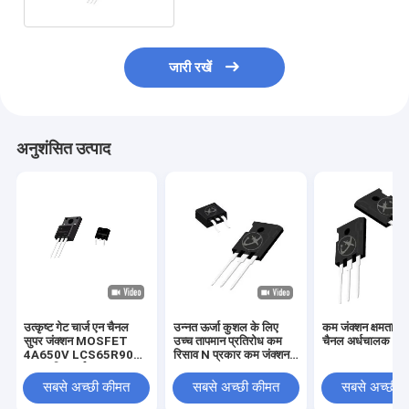
जारी रखें
अनुशंसित उत्पाद
उत्कृष्ट गेट चार्ज एन चैनल
उन्नत ऊर्जा कुशल के लिए
कम जंक्शन क्षमता शक
सुपर जंक्शन MOSFET
उच्च तापमान प्रतिरोध कम
चैनल अर्धचालक
4A650V LCS65R900
रिसाव N प्रकार कम जंक्शन
उच्च शक्ति अर्धचालक
क्षमता MOSFETs
सबसे अच्छी कीमत
सबसे अच्छी कीमत
सबसे अच्छी 