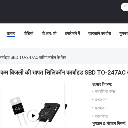
उत्पाद
वीडियो
वी.आर. शो
हमारे बारे में
कारखाने का दौरा
गुणवत्
ार्बाइड SBD TO-247AC वाशिंग मशीन के लिए
कम बिजली की खपत सिलिकॉन कार्बाइड SBD TO-247AC वा
उत्पाद विवरण:
उत्पत्ति के प्लेस:
ब्रांड नाम:
प्रमाणन:
दस्तावेज:
भुगतान & नौवहन नियमों: