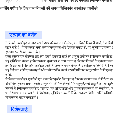
प्रमुखता देना:
वाशिंग मशीन सिलिकॉन कार्बाइड एसबीडी
,
सिलिकॉन कार्ब
वाशिंग मशीन के लिए कम बिजली की खपत सिलिकॉन कार्बाइड एसबीडी
उत्पाद का वर्णन:
सिलिकॉन कार्बाइड डायोड अपने उच्च ब्रेकडाउन वोल्टेज, कम रिवर्स रिकवरी चार्ज, तेज 
बाहर खड़े हैं।ये विशेषताएं उन्हें अत्यधिक कुशल और टिकाऊ बनाती हैं, यह सुनिश्चित करता
इष्टतम रूप से काम कर सकें।
उच्च ब्रेकडाउन वोल्टेज और कम रिवर्स रिकवरी चार्ज का अनूठा संयोजन सिलिकॉन कार्बाइड ए
यह सुनिश्चित करता है कि उपकरण कुशलता से काम करता है, जिससे बिजली के नुकसान का खतर
इसके अलावा, सिलिकॉन कार्बाइड एसबीडी उच्च तापमान के प्रति अत्यधिक प्रतिरोधी है, जिस
यह विशेषता इलेक्ट्रिक वाहनों और नवीकरणीय ऊर्जा प्रणालियों जैसे अनुप्रयोगों के लिए महत्
चाहिए।
सिलिकॉन कार्बाइड एसबीडी एक पावर डिस्क्रीट डिवाइस है जिसका व्यापक रूप से विभिन्न उद्यो
औद्योगिक ड्राइव तक। इसके अनुप्रयोग विभिन्न क्षेत्रों में फैले हुए हैं,उन्हें आधुनिक पावर इल
निष्कर्ष में, सिलिकॉन कार्बाइड एसबीडी एक शक्तिशाली और कुशल उपकरण है जो स्थायित्व, क
प्रतिरोध प्रदान करता है।ये विशेषताएं सुनिश्चित करती हैं कि उपकरण विभिन्न परिस्थितियों म
विश्वसनीय घटक बनाता है।
विशेषताएं: