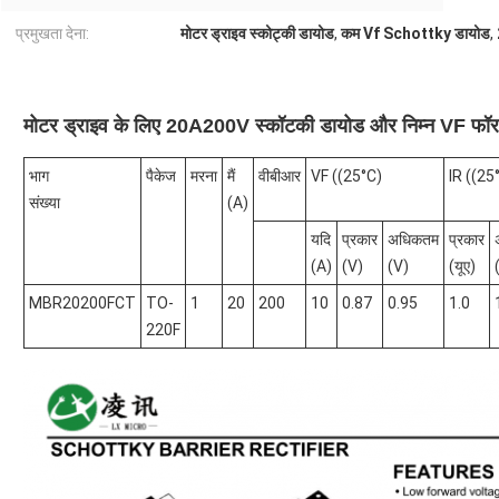
प्रमुखता देना:
मोटर ड्राइव स्कोट्की डायोड
,
कम Vf Schottky डायोड
,
मोटर ड्राइव के लिए 20A200V स्कॉटकी डायोड और निम्न VF फ
भाग
पैकेज
मरना
मैं
वीबीआर
VF ((25°C)
IR ((25
संख्या
(A)
यदि
प्रकार
अधिकतम
प्रकार
(A)
(V)
(V)
(यूए)
MBR20200FCT
TO-
1
20
200
10
0.87
0.95
1.0
220F