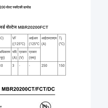
200 वोल्ट स्कॉटकी डायोड
ॉरवर्ड वोल्टेज MBR20200FCT
°C)
VF
आईआर
आईएफएसएम
Tj
((125°C)
(125°C
(A)
(°C)
अधिकतम
यदि
प्रकार
प्रकार
(यूए)
(A)
(V)
(एमए)
10
3
-
-
250
150