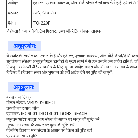
आवेदन
एडाप्टर, प्रकाश व्यवस्था, ऑन-बोर्ड डीसी/डीसी कन्वर्टर्स, हाई फ्रीक्वेंसी
प्रकार
स्कोट्की डायोड
पैकेज
TO-220F
विशेषताएं: कम आगे वोल्टेज गिरावट, उच्च ऑपरेटिंग जंक्शन तापमान
अनुप्रयोग:
ये स्कॉटकी डायोड कम लागत के हैं और एडेप्टर, प्रकाश व्यवस्था, ऑन-बोर्ड डीसी/डीसी कन्वर्ट
ध्रुवीयता संरक्षण अनुप्रयोगइन डायोडों के मुख्य लाभों में से एक उनकी कम शक्ति हानि है, ज
लिंक्सुन स्कोटकी बैरियर डायोड के लिए न्यूनतम आदेश मात्रा और कीमत भाग संख्या के आधार प
विशिष्ट हैं।वितरण समय और भुगतान की शर्तें आदेश देने पर पुष्टि की जाएंगी.
अनुकूलन:
ब्रांड नाम: लिंग्सुन
मॉडल संख्याः MBR20200FCT
उत्पत्ति का स्थान: चीन
प्रमाणनः ISO9001, ISO14001, ROHS, REACH
न्यूनतम आदेश मात्राः भाग संख्या के आधार पर मात्रा की पुष्टि करें
मूल्यः भाग संख्या के आधार पर मूल्य की पुष्टि करें
पैकेजिंग विवरणः भाग संख्या के आधार पर पैकेज की पुष्टि करें
प्रसव का समयः पुष्टि