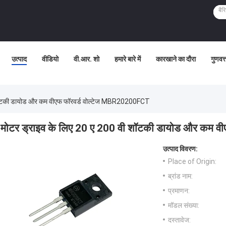
उत्पाद
वीडियो
वी.आर. शो
हमारे बारे में
कारखाने का दौरा
गुणवत्
 शॉटकी डायोड और कम वीएफ फॉरवर्ड वोल्टेज MBR20200FCT
मोटर ड्राइव के लिए 20 ए 200 वी शॉटकी डायोड और कम 
उत्पाद विवरण:
Place of Origin:
ब्रांड नाम:
प्रमाणन:
मॉडल संख्या:
दस्तावेज: