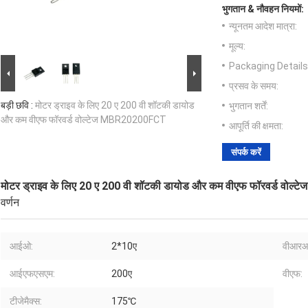
भुगतान & नौवहन नियमों:
न्यूनतम आदेश मात्रा:
मूल्य:
Packaging Details
प्रसव के समय:
बड़ी छवि :
मोटर ड्राइव के लिए 20 ए 200 वी शॉटकी डायोड
भुगतान शर्तें:
और कम वीएफ फॉरवर्ड वोल्टेज MBR20200FCT
आपूर्ति की क्षमता:
संपर्क करें
मोटर ड्राइव के लिए 20 ए 200 वी शॉटकी डायोड और कम वीएफ फॉरवर्ड वो
वर्णन
आईओ:
2*10ए
वीआरआ
आईएफएसएम:
200ए
वीएफ:
टीजेमैक्स:
175℃