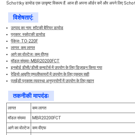
Schottky डायोड एक उत्कृष्ट विकल्प हैं. आज ही अपना ऑर्डर करें और अपने लिए Schot
विशेषताएं:
उत्पाद का नाम: शॉटकी बैरियर डायोड
प्रकार: स्कोट्की डायोड
पैकेजः TO-220F
लागत: कम लागत
आगे का वोल्टेजः कम वीएफ
मॉडल संख्याः MBR20200FCT
इनबोर्ड डीसी/डीसी कन्वर्टर्स में उपयोग के लिए डिज़ाइन किया गया
रेडियो आवृत्ति एम्पलीफायरों में उपयोग के लिए एकदम सही
एलईडी प्रकाश व्यवस्था अनुप्रयोगों में उपयोग के लिए महान
तकनीकी मापदंडः
लागत
कम लागत
मॉडल संख्या
MBR20200FCT
आगे का वोल्टेज
कम वीएफ