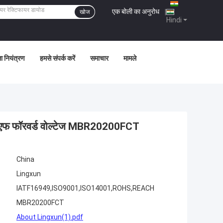
एक बोली का अनुरोध
|
खोज
Hindi
ता नियंत्रण
हमसे संपर्क करें
समाचार
मामले
वीएफ फॉरवर्ड वोल्टेज MBR20200FCT
China
Lingxun
IATF16949,ISO9001,ISO14001,ROHS,REACH
MBR20200FCT
About Lingxun(1).pdf