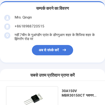
सम्पर्क करने का विवरण
Mrs. Qinqin
+8618988720515
नहीं.7चीन के गुआंग्डोंग प्रांत के डोंगगुआन शहर के शिजिया शहर के
झिंगरोंग रोड पर
अब से संपर्क करें
सबसे उत्तम प्रतिदान प्राप्त करें
30A150V
MBR30150CT प्लानर
शॉटकी बैरियर डायोड
टू-220AB