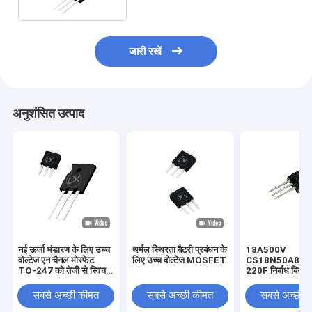
जारी रखें
अनुशंसित उत्पाद
नई ऊर्जा भंडारण के लिए उच्च
थर्मल स्थिरता बैटरी प्रबंधन के
18A500V
वोल्टेज एन चैनल मोस्फेट
लिए उच्च वोल्टेज MOSFET
CS18N50A8 T
TO-247 को तेजी से स्विच
220F निर्बाध बिजली 
करना
के लिए मोटी फ्रेम उच
वोल्टेज मोस्फेट
सबसे अच्छी कीमत
सबसे अच्छी कीमत
सबसे अच्छी 