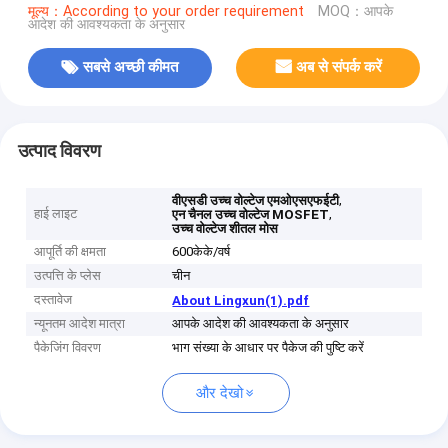
मूल्य：According to your order requirement
MOQ：आपके
आदेश की आवश्यकता के अनुसार
सबसे अच्छी कीमत
अब से संपर्क करें
उत्पाद विवरण
,
वीएसडी उच्च वोल्टेज एमओएसएफईटी
हाई लाइट
,
एन चैनल उच्च वोल्टेज MOSFET
उच्च वोल्टेज शीतल मोस
आपूर्ति की क्षमता
600केके/वर्ष
उत्पत्ति के प्लेस
चीन
दस्तावेज
About Lingxun(1).pdf
न्यूनतम आदेश मात्रा
आपके आदेश की आवश्यकता के अनुसार
पैकेजिंग विवरण
भाग संख्या के आधार पर पैकेज की पुष्टि करें
और देखो