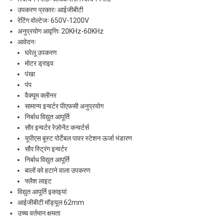
उपकरण प्रकारः आईजीबीटी
रेटिंग वोल्टेजः 650V-1200V
अनुप्रयोग आवृत्तिः 20KHz-60KHz
आवेदनः
घरेलू उपकरण
मोटर ड्राइव
पंखा
पंप
वैक्यूम क्लीनर
सामान्य इन्वर्टर पीएफसी अनुप्रयोग
निर्बाध विद्युत आपूर्ति
सौर इन्वर्टर रेज़ोनेंट कन्वर्टर्स
यूपीएस बूस्ट पोर्टेबल पावर स्टेशन ऊर्जा भंडारण
सौर स्ट्रिंग इन्वर्टर
निर्बाध विद्युत आपूर्ति
बालों को हटाने वाला उपकरण
फ्लैश लाइट
विद्युत आपूर्ति इकाइयां
आईजीबीटी मॉड्यूल 62mm
उच्च वर्तमान क्षमता