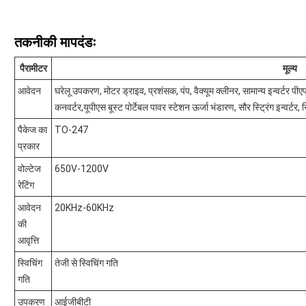
तकनीकी मापदंडः
पैरामीटर
मूल्य
आवेदन
घरेलू उपकरण, मोटर ड्राइव, प्रशंसक, पंप, वैक्यूम क्लीनर, सामान्य इन्वर्टर पीए
कनवर्टर,यूपीएस बूस्ट पोर्टेबल पावर स्टेशन ऊर्जा भंडारण, सौर स्ट्रिंग इन्वर्ट
पैकेज का
TO-247
प्रकार
वोल्टेज
650V-1200V
रेटिंग
आवेदन
20KHz-60KHz
की
आवृत्ति
स्विचिंग
तेजी से स्विचिंग गति
गति
उपकरण
आईजीबीटी