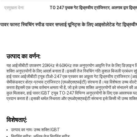
प्रमुखता देना:
TO 247 पृथक गेट द्विध्रुवीय ट्रांजिस्टर
,
अलगाव द्वार द्विध
पावर फास्ट स्विचिंग स्पीड पावर सप्लाई यूनिट्स के लिए आइसोलेटेड गेट द्विध्रुवीय
उत्पाद का वर्णन:
यह आईजीबीटी उपकरण 20KHz से 60KHz तक अनुप्रयोग आवृत्ति रेंज के लिए डिज़ाइन किया
शक्ति अनुप्रयोगों के लिए आदर्श बनाता है।इसकी तेज स्विचिंग गति कुशल बिजली प्रबंधन स
हाई पावर आईजीबीटी ट्यूब टीओ-247 एक प्रकार का अछूता गेट द्विध्रुवीय ट्रांजिस्टर (आ
सेमीकंडक्टर क्षेत्र-प्रभाव ट्रांजिस्टर (एमओएसएफईटी) संरचना है।यह विशेषता उच्च वोल्टेज
करता हैइसमें एक उच्च वर्तमान क्षमता भी है, जो इसे उच्च शक्ति अनुप्रयोगों को संभालने की अ
कुल मिलाकर, हाई पावर IGBT ट्यूब TO-247 विभिन्न अनुप्रयोगों के लिए एक आवश्यक घटक है
प्रदान करता है।इसकी थर्मल स्थिरता और एमओएसएफईटी संरचना इसे किसी भी उच्च शक्त
विशेषताएं:
उत्पाद का नामः उच्च शक्ति IGBT
स्विचिंग स्पीडः अधिक तेज़ स्विचिंग स्पीड