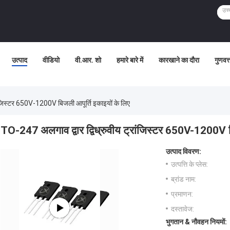
उत्पाद
वीडियो
वी.आर. शो
हमारे बारे में
कारखाने का दौरा
गुणवत्
ांजिस्टर 650V-1200V बिजली आपूर्ति इकाइयों के लिए
TO-247 अलगाव द्वार द्विध्रुवीय ट्रांजिस्टर 650V-1200V ब
उत्पाद विवरण:
उत्पत्ति के प्लेस:
ब्रांड नाम:
प्रमाणन:
दस्तावेज:
भुगतान & नौवहन नियमों: